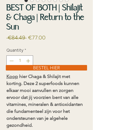
BEST OF BOTH | Shilajit
& Chaga | Return to the
Sun
Regular
Sale
 €84.49 
€77.00
Price
Price
Quantity
*
BESTEL HIER
Koop
hier Chaga & Shilajit met
korting. Deze 2 superfoods kunnen
elkaar mooi aanvullen en zorgen
ervoor dat jij voorzien bent van alle
vitamines, mineralen & antioxidanten
die fundamenteel zijn voor het
ondersteunen van je algehele
gezondheid.