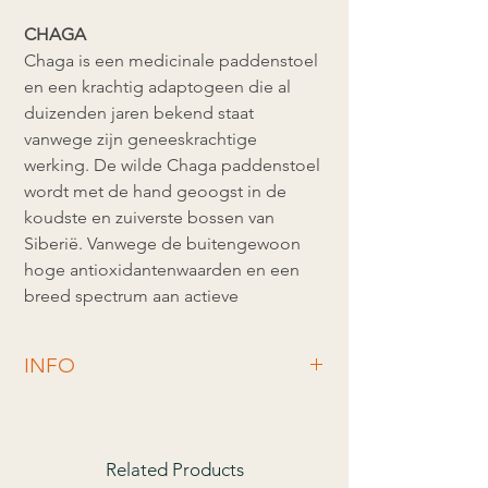
CHAGA
Chaga is een medicinale paddenstoel
en een krachtig adaptogeen die al
duizenden jaren bekend staat
vanwege zijn geneeskrachtige
werking. De wilde Chaga paddenstoel
wordt met de hand geoogst in de
koudste en zuiverste bossen van
Siberië. Vanwege de buitengewoon
hoge antioxidantenwaarden en een
breed spectrum aan actieve
ingrediënten – wordt deze
paddenstoel gebruikt om het
INFO
immuunsysteem te versterken en het
lichaam te beschermen tegen allerlei
Ingrediënten:
100% puur Siberische wild
ziektes. Door het gebruik van de
geoogste
Chaga
(Inonotus Obliquus)
freeze-dried methode kunnen de
| 100% gezuiverde pure
Shilajit
hars uit
Related Products
de Himalaya-gebergte.
maximale voordelen worden