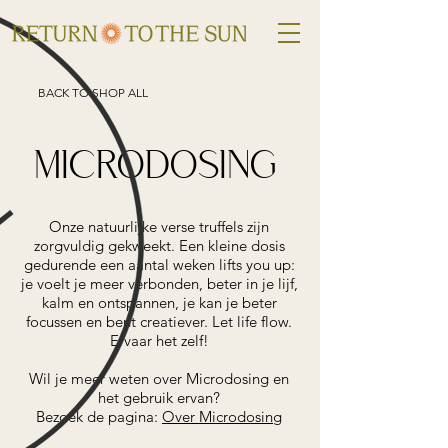
BACK TO SHOP ALL
MICRODOSING
Onze natuurlijke verse truffels zijn
zorgvuldig gekweekt. Een kleine dosis
gedurende een aantal weken lifts you up:
je voelt je meer verbonden, beter in je lijf,
kalm en ontspannen, je kan je beter
focussen en bent creatiever. Let life flow.
Ervaar het zelf!
Wil je meer weten over Microdosing en
het gebruik ervan?
Bezoek de pagina:
Over Microdosing