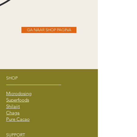
GA NAAR SHOP PAGINA
SHOP
Microdosing
Superfoods
Shilajit
Chaga
Pure Cacao
SUPPORT